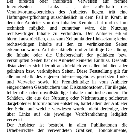
Bei direkten oder indirekten Verweisen auf fremde
Internetseiten – Links ‑ , die außerhalb des
Verantwortungsbereiches des Anbieters liegen, tritt eine
Haftungsverpflichtung ausschließlich in dem Fall in Kraft, in
dem der Anbieter von den Inhalten Kenntnis hat und es ihm
technisch möglich und zumutbar wäre, die Nutzung
rechtswidriger Inhalte zu verhindern. Der Anbieter erklärt
hiermit ausdrücklich, dass zum Zeitpunkt der Linksetzung keine
rechtswidrigen Inhalte auf den zu verlinkenden Seiten
erkennbar waren. Auf die aktuelle und zukünftige Gestaltung,
die Inhalte oder die Urheberschaft der gelinkten bzw.
verknüpften Seiten hat der Anbieter keinerlei Einfluss. Deshalb
distanziert er sich hiermit ausdrücklich von allen Inhalten aller
gelinkten bzw. verknüpften Seiten. Diese Feststellung gilt für
alle innerhalb des eigenen Internetangebotes gesetzten Links
und Verweise sowie für Fremdeinträge in vom Anbieter
eingerichteten Gästebüchern und Diskussionsforen. Für illegale,
fehlerhafte oder unvollständige Inhalte und insbesondere für
Schäden, die aus der Nutzung oder Nichtnutzung solcherart
dargebotener Informationen entstehen, haftet allein der Anbieter
der Seite, auf welche verwiesen wurde, nicht derjenige, der
über Links auf die jeweilige Veröffentlichung lediglich
verweist.
Der Anbieter ist bestrebt, in allen Publikationen die
Urheberrechte der verwendeten Grafiken, Tondokumente,